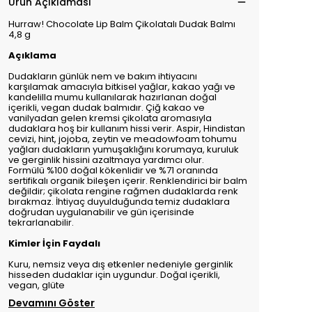
Ürün Açıklaması
Hurraw! Chocolate Lip Balm Çikolatalı Dudak Balmı
4,8 g
Açıklama
Dudakların günlük nem ve bakım ihtiyacını
karşılamak amacıyla bitkisel yağlar, kakao yağı ve
kandelilla mumu kullanılarak hazırlanan doğal
içerikli, vegan dudak balmıdır. Çiğ kakao ve
vanilyadan gelen kremsi çikolata aromasıyla
dudaklara hoş bir kullanım hissi verir. Aspir, Hindistan
cevizi, hint, jojoba, zeytin ve meadowfoam tohumu
yağları dudakların yumuşaklığını korumaya, kuruluk
ve gerginlik hissini azaltmaya yardımcı olur.
Formülü %100 doğal kökenlidir ve %71 oranında
sertifikalı organik bileşen içerir. Renklendirici bir balm
değildir; çikolata rengine rağmen dudaklarda renk
bırakmaz. İhtiyaç duyulduğunda temiz dudaklara
doğrudan uygulanabilir ve gün içerisinde
tekrarlanabilir.
Kimler İçin Faydalı
Kuru, nemsiz veya dış etkenler nedeniyle gerginlik
hisseden dudaklar için uygundur. Doğal içerikli,
vegan, glüte
Devamını Göster