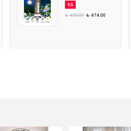
%
5
₺ 499.00
₺ 474.00