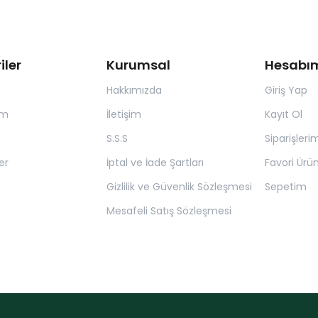
iler
Kurumsal
Hesabı
Hakkımızda
Giriş Yap
ım
İletişim
Kayıt Ol
S.S.S
Siparişleri
er
İptal ve İade Şartları
Favori Ürün
Gizlilik ve Güvenlik Sözleşmesi
Sepetim
Mesafeli Satış Sözleşmesi