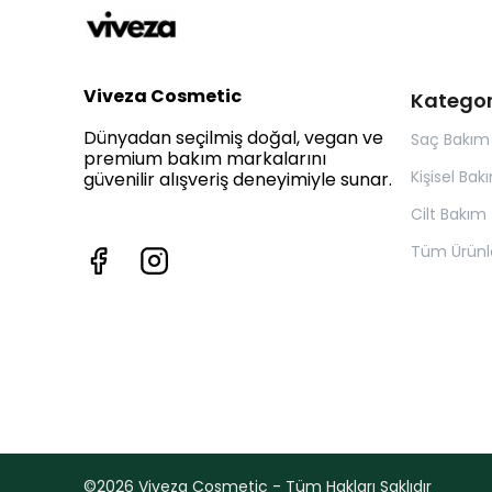
Viveza Cosmetic
Kategor
Dünyadan seçilmiş doğal, vegan ve
Saç Bakım
premium bakım markalarını
Kişisel Bak
güvenilir alışveriş deneyimiyle sunar.
Cilt Bakım
Tüm Ürünl
©2026 Viveza Cosmetic - Tüm Hakları Saklıdır