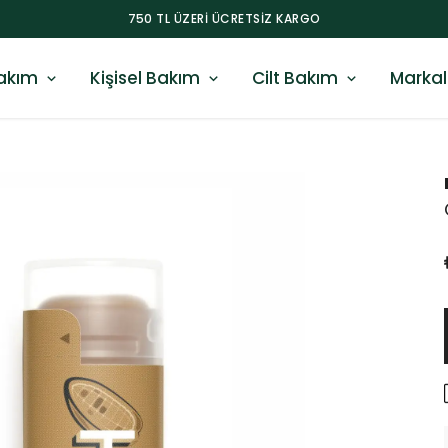
750 TL ÜZERI ÜCRETSIZ KARGO
akım
Kişisel Bakım
Cilt Bakım
Markal