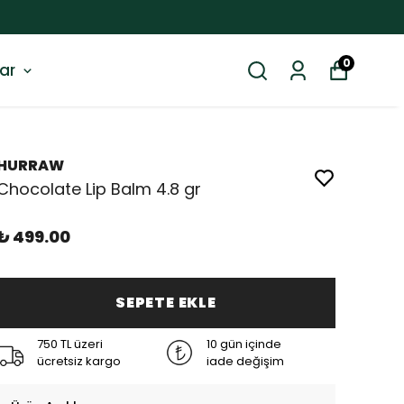
0
ar
HURRAW
Chocolate Lip Balm 4.8 gr
₺ 499.00
SEPETE EKLE
750 TL üzeri
10 gün içinde
ücretsiz kargo
iade değişim