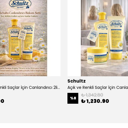
Schultz
Açık ve Renkli Saçlar İçin Canlandırıcı 2li Bakım Seti Şampuan + Saç Kremi
₺ 1,342.80
%
8
00
₺ 1,230.90