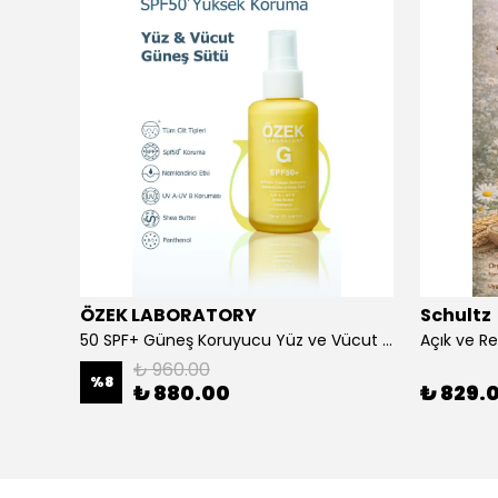
ÖZEK LABORATORY
Schultz
Beard Balm Sakal Balsamı Cypress Vetyver 100 ml
50 SPF+ Güneş Koruyucu Yüz ve Vücut Sütü 100 ml
₺ 960.00
%
8
₺ 880.00
₺ 829.