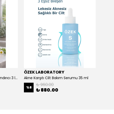
ÖZEK LABORATORY
Prora
Açık ve Renkli Saçlar İçin Canlandırıcı 3 lü Bakım Seti Şampuan + Maske + Saç Kremi
Akne Karşıtı Cilt Bakım Serumu 35 ml
Aloe V
₺ 960.00
%
8
₺ 880.00
₺ 35