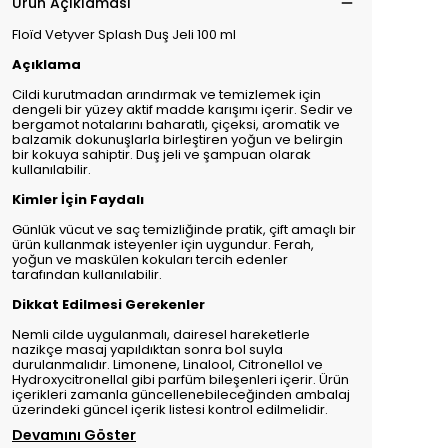
Ürün Açıklaması
Floïd Vetyver Splash Duş Jeli 100 ml
Açıklama
Cildi kurutmadan arındırmak ve temizlemek için
dengeli bir yüzey aktif madde karışımı içerir. Sedir ve
bergamot notalarını baharatlı, çiçeksi, aromatik ve
balzamik dokunuşlarla birleştiren yoğun ve belirgin
bir kokuya sahiptir. Duş jeli ve şampuan olarak
kullanılabilir.
Kimler İçin Faydalı
Günlük vücut ve saç temizliğinde pratik, çift amaçlı bir
ürün kullanmak isteyenler için uygundur. Ferah,
yoğun ve maskülen kokuları tercih edenler
tarafından kullanılabilir.
Dikkat Edilmesi Gerekenler
Nemli cilde uygulanmalı, dairesel hareketlerle
nazikçe masaj yapıldıktan sonra bol suyla
durulanmalıdır. Limonene, Linalool, Citronellol ve
Hydroxycitronellal gibi parfüm bileşenleri içerir. Ürün
içerikleri zamanla güncellenebileceğinden ambalaj
üzerindeki güncel içerik listesi kontrol edilmelidir.
Devamını Göster