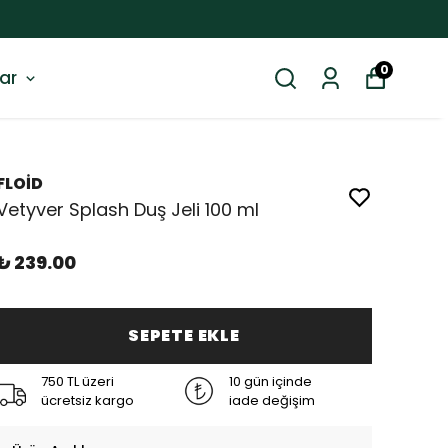
0
ar
FLOİD
Vetyver Splash Duş Jeli 100 ml
₺ 239.00
SEPETE EKLE
750 TL üzeri
10 gün içinde
ücretsiz kargo
iade değişim