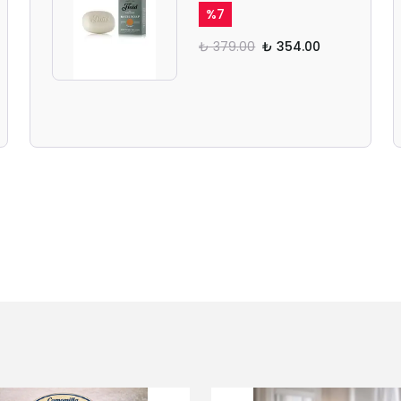
%
7
₺ 379.00
₺ 354.00