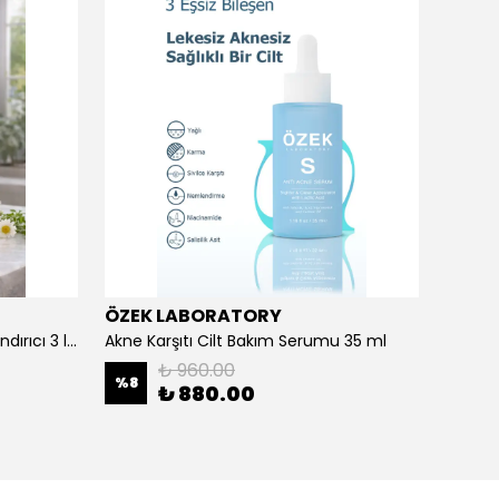
ÖZEK LABORATORY
Prora
Açık ve Renkli Saçlar İçin Canlandırıcı 3 lü Bakım Seti Şampuan + Maske + Saç Kremi
Akne Karşıtı Cilt Bakım Serumu 35 ml
Aloe V
₺ 960.00
%
8
₺ 880.00
₺ 35