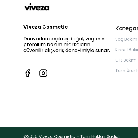
Viveza Cosmetic
Kategor
Dünyadan seçilmiş doğal, vegan ve
Saç Bakım
premium bakım markalarını
Kişisel Bak
güvenilir alışveriş deneyimiyle sunar.
Cilt Bakım
Tüm Ürünl
©2026 Viveza Cosmetic - Tüm Hakları Saklıdır