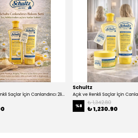
Schultz
Açık ve Renkli Saçlar İçin Canlandırıcı 2li Bakım Seti Şampuan + Saç Kremi
₺ 1,342.80
%
8
00
₺ 1,230.90