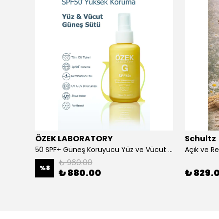
ÖZEK LABORATORY
Schultz
Beard Balm Sakal Balsamı Cypress Vetyver 100 ml
50 SPF+ Güneş Koruyucu Yüz ve Vücut Sütü 100 ml
₺ 960.00
%
8
₺ 880.00
₺ 829.