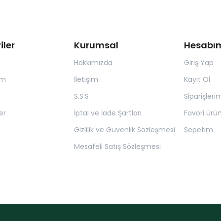
iler
Kurumsal
Hesabı
Hakkımızda
Giriş Yap
ım
İletişim
Kayıt Ol
S.S.S
Siparişleri
er
İptal ve İade Şartları
Favori Ürün
Gizlilik ve Güvenlik Sözleşmesi
Sepetim
Mesafeli Satış Sözleşmesi